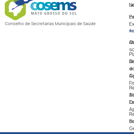
Le
No
Po
Ex
Conselho de Secretarias Municipais de Saúde
Ex
In
Ad
Q
A
s
P
Di
An
e
d
C
A
Fi
Re
Se
At
Ex
Qu
A
Re
Es
d
G