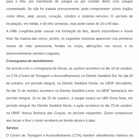
para o feto, por transfusão de sangue ou por contato direto com sangue
contaminado. Se não for tratada precocemente, pode comprometer vários órgãos
como olhos, pele, ossos, coração, cérebro e sistema nervoso. O período de
incubação, em média, é de três semanas, mas pode variar de 10 a 90 dias.
A sífilis congênita pode causar má formação do feto, aborto espontâneo e morte
fetal. Na maioria das vezes, porém, os seguintes sintomas aparecem nos primeiros
meses de vida: pneumonia, feridas no corpo, alterações nos ossos e no
desenvolvimento mental e cegueira.
Cronograma de atendimento
De acordo com o cronograma da Sesau, as açõeso acontece no dia 19 de outubro,
no CTA (Centro de Testagem e Aconselhamento) no Distrito Sanitário Sul. No dia 20
de outubro, em período integral, no Distrito Sanitário Oeste, na UBSF Serradinho.
No dia 21 de outubro, acontece no Distrito Sanitário Leste, na UBSF Itamaracá, em
período integral. Já no dia 22 de outubro, a equipe estará na UBS Dona Neta, em
período integral. No Distrito Sanitário Norte, a ação acontece no dia 23 de outubro,
na UBSF Nossa Senhora das Graças, no período vespertino. Quem comparecer
aos locais e fizer o teste receberá um brinde alusivo à data.
Serviço
O Centro de Testagem e Aconselhamento (CTA) mantém atendimento rotineiro na