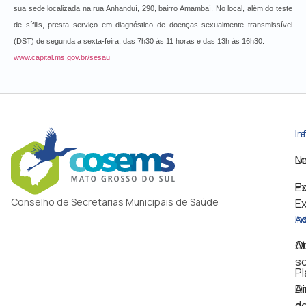
sua sede localizada na rua Anhanduí, 290, bairro Amambaí. No local, além do teste
de sífilis, presta serviço em diagnóstico de doenças sexualmente transmissível
(DST) de segunda a sexta-feira, das 7h30 às 11 horas e das 13h às 16h30.
www.capital.ms.gov.br/sesau
Le
In
Le
No
Po
Ex
Conselho de Secretarias Municipais de Saúde
Ex
In
Ad
Q
A
s
P
Di
An
e
d