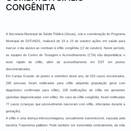
CONGÊNITA
A Secretaria Municipal de Saúde Pública (Sesau), sob a coordenação do Programa
Municipal de DST/AIDS, realizará de 19 a 23 de outubro ações em saúde para
marcar o dia alusivo ao combate à sífilis congênita (17 de outubro). Neste período,
as equipes do Centro de Testagem e Aconselhamento (CTA) irão disponibilizar o
teste rápido de sífilis, além de aconselhamento em DST em pontos
descentralizados.
Em Campo Grande, de janeiro a setembro deste ano, de 533 casos encontrados,
298 pessoas foram notificadas para sífilis adquirida (população geral com
diagnóstico confirmado para sífilis), 158 notificações de sífilis em gestantes
(grávidas diagnosticadas com sífilis). No caso da sífilis congênita, foram notificadas
77 casos (crianças que possivelmente nasceram com sífilis, infectadas durante a
gestação).
A sífilis é uma doença infectocontagiosa, sexualmente transmissível, causada pela
bactéria Treponema pallidum. Pode também ser transmitida verticalmente, da mãe