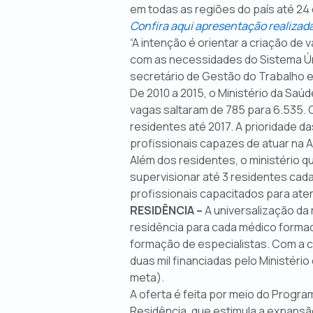
em todas as regiões do país até 24
Confira aqui apresentação realizad
“A intenção é orientar a criação de
com as necessidades do Sistema Úni
secretário de Gestão do Trabalho e
De 2010 a 2015, o Ministério da Sa
vagas saltaram de 785 para 6.535. O
residentes até 2017. A prioridade 
profissionais capazes de atuar na 
Além dos residentes, o ministério q
supervisionar até 3 residentes cad
profissionais capacitados para at
RESIDÊNCIA –
A universalização da
residência para cada médico formado
formação de especialistas. Com a cr
duas mil financiadas pelo Ministéri
meta).
A oferta é feita por meio do Progr
Residência, que estimula a expansã