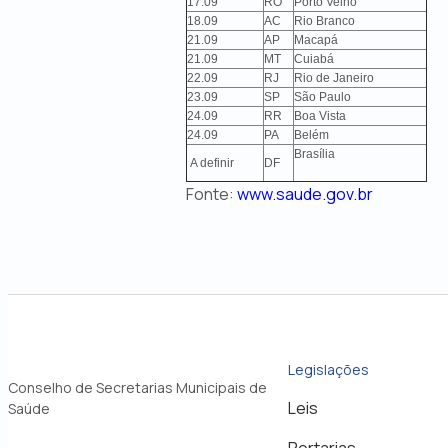
17.09
RO
Porto Velho
18.09
AC
Rio Branco
21.09
AP
Macapá
21.09
MT
Cuiabá
22.09
RJ
Rio de Janeiro
23.09
SP
São Paulo
24.09
RR
Boa Vista
24.09
PA
Belém
Brasília
A definir
DF
Fonte:
www.saude.gov.br
Legislações
Conselho de Secretarias Municipais de
Leis
Saúde