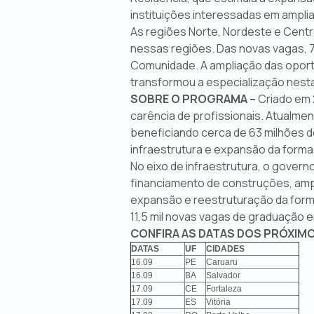
instituições interessadas em ampli
As regiões Norte, Nordeste e Centro
nessas regiões. Das novas vagas, 7
Comunidade. A ampliação das oport
transformou a especialização nesta
SOBRE O PROGRAMA –
Criado em 
carência de profissionais. Atualmen
beneficiando cerca de 63 milhões d
infraestrutura e expansão da forma
No eixo de infraestrutura, o govern
financiamento de construções, ampl
expansão e reestruturação da forma
11,5 mil novas vagas de graduação 
CONFIRA AS DATAS DOS PRÓXIM
DATAS
UF
CIDADES
16.09
PE
Caruaru
16.09
BA
Salvador
17.09
CE
Fortaleza
17.09
ES
Vitória