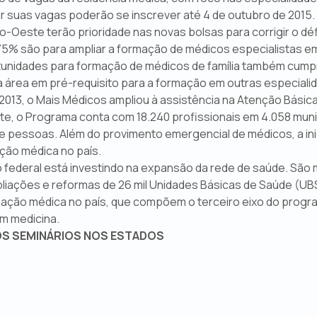
ar suas vagas poderão se inscrever até 4 de outubro de 2015.
-Oeste terão prioridade nas novas bolsas para corrigir o défi
5% são para ampliar a formação de médicos especialistas em 
unidades para formação de médicos de família também cumpr
 área em pré-requisito para a formação em outras especiali
2013, o Mais Médicos ampliou à assistência na Atenção Básic
te, o Programa conta com 18.240 profissionais em 4.058 municí
e pessoas. Além do provimento emergencial de médicos, a ini
ção médica no país.
o federal está investindo na expansão da rede de saúde. São 
iações e reformas de 26 mil Unidades Básicas de Saúde (UBS)
ção médica no país, que compõem o terceiro eixo do program
em medicina.
OS SEMINÁRIOS NOS ESTADOS