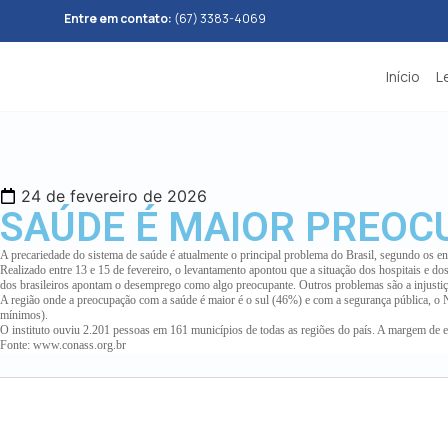
Entre em contato:
(67) 3383-4069
Início
L
24 de fevereiro de 2026
SAÚDE É MAIOR PREOC
A precariedade do sistema de saúde é atualmente o principal problema do Brasil, segundo os en
Realizado entre 13 e 15 de fevereiro, o levantamento apontou que a situação dos hospitais e
dos brasileiros apontam o desemprego como algo preocupante. Outros problemas são a injustiça
A região onde a preocupação com a saúde é maior é o sul (46%) e com a segurança pública, o
mínimos).
O instituto ouviu 2.201 pessoas em 161 municípios de todas as regiões do país. A margem de e
Fonte: www.conass.org.br