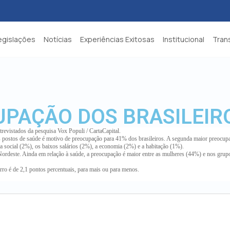
egislações
Notícias
Experiências Exitosas
Institucional
Tran
UPAÇÃO DOS BRASILEIR
trevistados da pesquisa Vox Populi / CartaCapital.
 dos postos de saúde é motivo de preocupação para 41% dos brasileiros. A segunda maior preoc
 social (2%), os baixos salários (2%), a economia (2%) e a habitação (1%).
 Nordeste. Ainda em relação à saúde, a preocupação é maior entre as mulheres (44%) e nos gr
rro é de 2,1 pontos percentuais, para mais ou para menos.