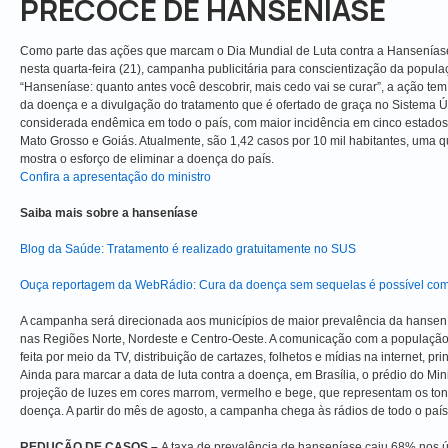
PRECOCE DE HANSENÍASE
Como parte das ações que marcam o Dia Mundial de Luta contra a Hanseníase,
nesta quarta-feira (21), campanha publicitária para conscientização da popul
“Hanseníase: quanto antes você descobrir, mais cedo vai se curar”, a ação te
da doença e a divulgação do tratamento que é ofertado de graça no Sistema 
considerada endêmica em todo o país, com maior incidência em cinco estados
Mato Grosso e Goiás. Atualmente, são 1,42 casos por 10 mil habitantes, uma
mostra o esforço de eliminar a doença do país.
Confira a apresentação do ministro
Saiba mais sobre a hanseníase
Blog da Saúde: Tratamento é realizado gratuitamente no SUS
Ouça reportagem da WebRádio: Cura da doença sem sequelas é possível com
A campanha será direcionada aos municípios de maior prevalência da hansení
nas Regiões Norte, Nordeste e Centro-Oeste. A comunicação com a população 
feita por meio da TV, distribuição de cartazes, folhetos e mídias na internet, pr
Ainda para marcar a data de luta contra a doença, em Brasília, o prédio do Mi
projeção de luzes em cores marrom, vermelho e bege, que representam os t
doença. A partir do mês de agosto, a campanha chega às rádios de todo o país
REDUÇÃO DE CASOS –
A taxa de prevalência de hanseníase caiu 68% nos úl