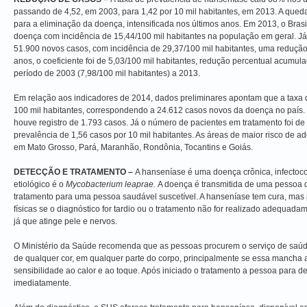
passando de 4,52, em 2003, para 1,42 por 10 mil habitantes, em 2013. A qued
para a eliminação da doença, intensificada nos últimos anos. Em 2013, o Brasi
doença com incidência de 15,44/100 mil habitantes na população em geral. Já
51.900 novos casos, com incidência de 29,37/100 mil habitantes, uma reduç
anos, o coeficiente foi de 5,03/100 mil habitantes, redução percentual acum
período de 2003 (7,98/100 mil habitantes) a 2013.
Em relação aos indicadores de 2014, dados preliminares apontam que a taxa d
100 mil habitantes, correspondendo a 24.612 casos novos da doença no país
houve registro de 1.793 casos. Já o número de pacientes em tratamento foi de 
prevalência de 1,56 casos por 10 mil habitantes. As áreas de maior risco de 
em Mato Grosso, Pará, Maranhão, Rondônia, Tocantins e Goiás.
DETECÇÃO E TRATAMENTO –
A hanseníase é uma doença crônica, infectoco
etiológico é o
Mycobacterium leaprae.
A doença é transmitida de uma pessoa 
tratamento para uma pessoa saudável suscetível. A hanseníase tem cura, mas
físicas se o diagnóstico for tardio ou o tratamento não for realizado adequada
já que atinge pele e nervos.
O Ministério da Saúde recomenda que as pessoas procurem o serviço de saú
de qualquer cor, em qualquer parte do corpo, principalmente se essa mancha 
sensibilidade ao calor e ao toque. Após iniciado o tratamento a pessoa para d
imediatamente.