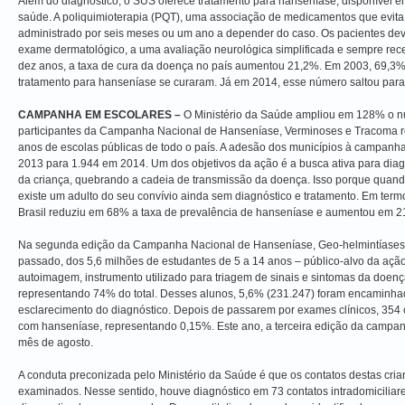
Além do diagnóstico, o SUS oferece tratamento para hanseníase, disponível e
saúde. A poliquimioterapia (PQT), uma associação de medicamentos que evita a
administrado por seis meses ou um ano a depender do caso. Os pacientes de
exame dermatológico, a uma avaliação neurológica simplificada e sempre receb
dez anos, a taxa de cura da doença no país aumentou 21,2%. Em 2003, 69,3
tratamento para hanseníase se curaram. Já em 2014, esse número saltou par
CAMPANHA EM ESCOLARES –
O Ministério da Saúde ampliou em 128% o n
participantes da Campanha Nacional de Hanseníase, Verminoses e Tracoma r
anos de escolas públicas de todo o país. A adesão dos municípios à campan
2013 para 1.944 em 2014. Um dos objetivos da ação é a busca ativa para diagn
da criança, quebrando a cadeia de transmissão da doença. Isso porque quan
existe um adulto do seu convívio ainda sem diagnóstico e tratamento. Em termo
Brasil reduziu em 68% a taxa de prevalência de hanseníase e aumentou em 21
Na segunda edição da Campanha Nacional de Hanseníase, Geo-helmintíases 
passado, dos 5,6 milhões de estudantes de 5 a 14 anos – público-alvo da açã
autoimagem, instrumento utilizado para triagem de sinais e sintomas da doen
representando 74% do total. Desses alunos, 5,6% (231.247) foram encaminha
esclarecimento do diagnóstico. Depois de passarem por exames clínicos, 354 
com hanseníase, representando 0,15%. Este ano, a terceira edição da campanh
mês de agosto.
A conduta preconizada pelo Ministério da Saúde é que os contatos destas cria
examinados. Nesse sentido, houve diagnóstico em 73 contatos intradomiciliar