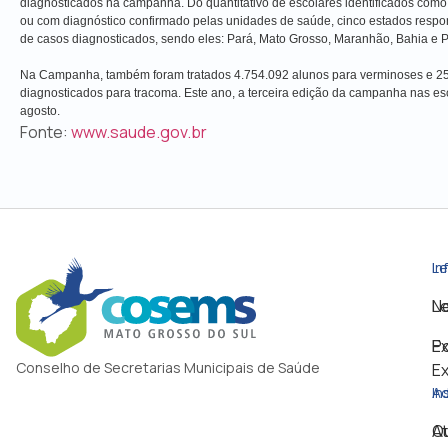
diagnosticados na campanha. Do quantitativo de escolares identificados com
ou com diagnóstico confirmado pelas unidades de saúde, cinco estados respo
de casos diagnosticados, sendo eles: Pará, Mato Grosso, Maranhão, Bahia e
Na Campanha, também foram tratados 4.754.092 alunos para verminoses e 25
diagnosticados para tracoma. Este ano, a terceira edição da campanha nas esc
agosto.
Fonte:
www.saude.gov.br
Le
In
Le
No
Po
Ex
Conselho de Secretarias Municipais de Saúde
Ex
In
Ad
Q
A