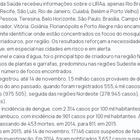
io da Saúde recebeu informações sobre o LIRAa, apenas Rio Br
 Recife, São Luís, Rio de Janeiro, Cuiabá, Belém e Porto Velho)
 Pessoa, Teresina, Belo Horizonte, São Paulo, Brasília, Campo 
ador, Vitória, Goiânia, Florianópolis e Porto Alegre não enca
ite identificar onde estão concentrados os focos do mosqui
e criadouros, por região. Os resultados reforçam a necessidad
, em especial nas cidades em risco e em alerta.
e caixa d’água, foi o principal tipo de criadouro na região N
os de plantas e garrafas, predominou nas regiões Sudeste e
ior número de focos encontrados.
registrou, até 14 de novembro, 1,5 milhão casos prováveis de
do ano passado, quando foram registrados 555,4 mil casos.
s (975.505), seguida das regiões Nordeste (278.945 casos),
s).
 incidência de dengue, com 2.314 casos por 100 mil habitantes
nambuco, com incidência de 901 casos por 100 mil habitantes.
ssando de 453 mortes, em 2014, para 811, em 2015.
s em 2015, até 14 de novembro, 17.146 casos suspeitos de fe
 investigação. Em 2014, foram notificados 3.657 casos suspe