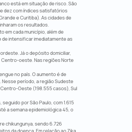
anco está em situação de risco. São
 e dez com índices satisfatórios
Grande e Curitiba). As cidades de
minharam os resultados.
to em cada município, além de
e de intensificar imediatamente as
ordeste. Já o depósito domiciliar,
 Centro-oeste. Nas regiões Norte
 dengue no país. O aumento é de
 Nesse período, a região Sudeste
 Centro-Oeste (198.555 casos), Sul
, seguido por São Paulo, com 1.615
 Até a semana epidemiológica 45, o
bre chikungunya, sendo 6.726
itos da doença. Em relação ao Zika,