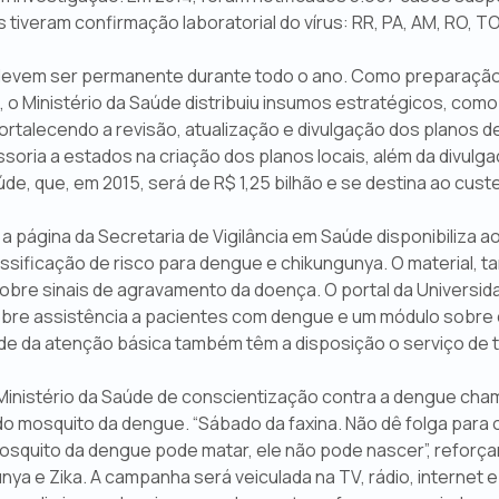
 tiveram confirmação laboratorial do vírus: RR, PA, AM, RO, TO, M
evem ser permanente durante todo o ano. Como preparação p
, o Ministério da Saúde distribuiu insumos estratégicos, como l
rtalecendo a revisão, atualização e divulgação dos planos d
oria a estados na criação dos planos locais, além da divulgaç
de, que, em 2015, será de R$ 1,25 bilhão e se destina ao custe
 a página da Secretaria de Vigilância em Saúde disponibiliza a
assificação de risco para dengue e chikungunya. O material, 
l sobre sinais de agravamento da doença. O portal da Univers
sobre assistência a pacientes com dengue e um módulo sobre
de da atenção básica também têm a disposição o serviço de 
inistério da Saúde de conscientização contra a dengue cham
do mosquito da dengue. “Sábado da faxina. Não dê folga para 
mosquito da dengue pode matar, ele não pode nascer”, refor
ya e Zika. A campanha será veiculada na TV, rádio, internet e