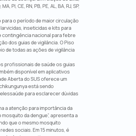
A, PI, CE, RN, PB, PE, AL, BA, RJ, SP,
ara o período de maior circulação
arvicidas, inseticidas e kits para
e contingência nacional para febre
ão dos guias de vigilância. O Piso
io de todas as ações de vigilância
os profissionais de saúde os guias
também disponível em aplicativos
idade Aberta do SUS oferece um
 chikungunya está sendo
telessaúde para esclarecer dúvidas
a a atenção para importância da
o mosquito da dengue”, apresenta a
çando que o mesmo mosquito
 redes sociais. Em 15 minutos, é