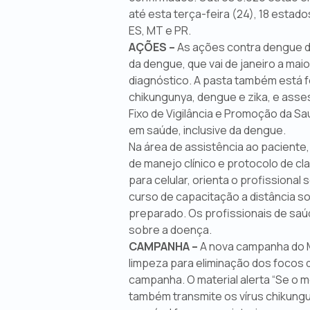
até esta terça-feira (24), 18 estados
ES, MT e PR.
AÇÕES –
As ações contra dengue d
da dengue, que vai de janeiro a maio
diagnóstico. A pasta também está fo
chikungunya, dengue e zika, e assess
Fixo de Vigilância e Promoção da Saú
em saúde, inclusive da dengue.
Na área de assistência ao paciente,
de manejo clínico e protocolo de cl
para celular, orienta o profissiona
curso de capacitação a distância 
preparado. Os profissionais de saú
sobre a doença.
CAMPANHA –
A nova campanha do M
limpeza para eliminação dos focos 
campanha. O material alerta “Se o 
também transmite os vírus chikungun