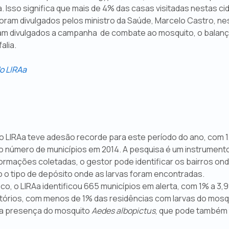
. Isso significa que mais de 4% das casas visitadas nestas c
ram divulgados pelos ministro da Saúde, Marcelo Castro, nesta
m divulgados a campanha de combate ao mosquito, o balanç
alia.
do LIRAa
 LIRAa teve adesão recorde para este período do ano, com 1.
número de municípios em 2014. A pesquisa é um instrumento
ormações coletadas, o gestor pode identificar os bairros o
o tipo de depósito onde as larvas foram encontradas.
co, o LIRAa identificou 665 municípios em alerta, com 1% a 3
atórios, com menos de 1% das residências com larvas do mos
u a presença do mosquito
Aedes albopictus
, que pode também 