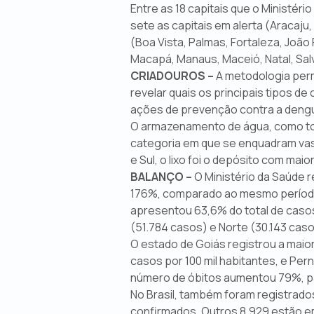
Entre as 18 capitais que o Ministér
sete as capitais em alerta (Aracaju,
(Boa Vista, Palmas, Fortaleza, João
Macapá, Manaus, Maceió, Natal, Salv
CRIADOUROS –
A metodologia perm
revelar quais os principais tipos d
ações de prevenção contra a dengue
O armazenamento de água, como tonel 
categoria em que se enquadram vas
e Sul, o lixo foi o depósito com ma
BALANÇO –
O Ministério da Saúde 
176%, comparado ao mesmo período 
apresentou 63,6% do total de caso
(51.784 casos) e Norte (30.143 caso
O estado de Goiás registrou a maior
casos por 100 mil habitantes, e Per
número de óbitos aumentou 79%, pa
No Brasil, também foram registrado
confirmados. Outros 8.929 estão em