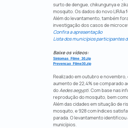
surto de dengue, chikungunya e zika
mosquito. Os dados do novo LIRAa fo
Além do levantamento, também fora
investigação dos casos de microcef
Confira a apresentação
Lista dos municípios participantes 
Baixe os vídeos:
Sintomas_Filme_30.zip
Prevencao_Filme30.zip
Realizado em outubro e novembro, o
aumento de 22,4% se comparado ao 
do
Aedes aegypti
. Com base nas inf
reprodução do mosquito, bem como 
Além das cidades em situação de ris
mosquito, e 928 com índices satisf
parada. O levantamento identifico
municípios.