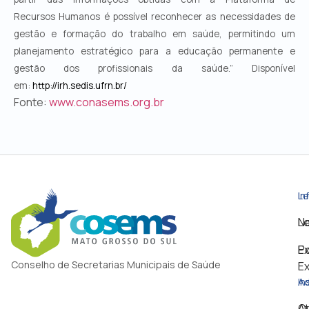
Recursos
Humanos é possível reconhecer as necessidades de
gestão e formação do trabalho em saúde, permitindo um
planejamento estratégico para a educação permanente e
gestão dos profissionais da saúde.”
Disponível
em:
http://irh.sedis.ufrn.br/
Fonte:
www.conasems.org.br
Le
In
Le
No
Po
Ex
Conselho de Secretarias Municipais de Saúde
Ex
In
Ad
Q
A