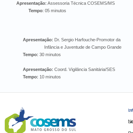
Apresentação:
Assessoria Técnica COSEMS/MS
Tempo
: 05 minutos
Apresentação:
Dr. Sergio Harfouche-Promotor da
Infância e Juventude de Campo Grande
Tempo:
30 minutos
Apresentação:
Coord. Vigilância Sanitária/SES
Tempo:
10 minutos
Le
In
Le
No